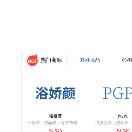
热门商标
03-化妆品
09
浴娇颜
PGPF
沐浴露；洗面奶；清洁制剂；抛光制剂；研磨剂；香精油；化妆品；牙膏；香；不含药物的宠物沐浴露
¥4,549
¥4,549