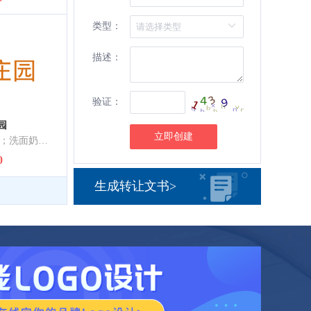
类型：
描述：
验证：
园
立即创建
洁肤乳液；洗发液；洗面奶；清洁制剂；香精油；化妆品；美容面膜；口香水；香；空气芳香剂
0
生成转让文书>