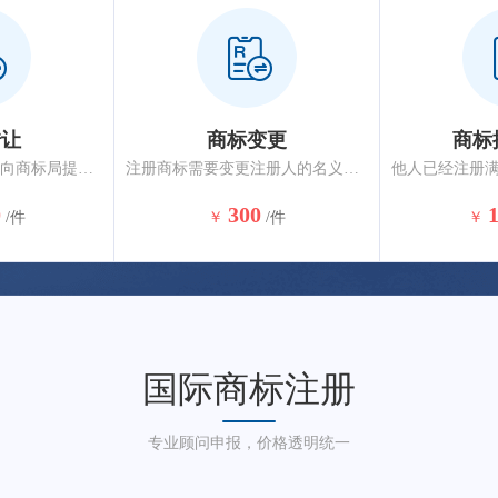
转让
商标变更
商标
转让注册商标的，应向商标局提出申请。相同或类似商品、服务上的相同近似商标应一并转让，约6-10个月核准完成。
注册商标需要变更注册人的名义、地址或者其他注册事项的，应当提出变更申请。变更商标注册人名义或地址的，商标注册人应将其全部注册商标一并变更，约3-5个月核准完成。
0
300
/件
￥
/件
￥
国际商标注册
专业顾问申报，价格透明统一