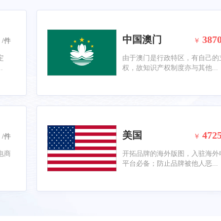
中国澳门
387
/件
￥
定
由于澳门是行政特区，有自己的
.
权，故知识产权制度亦与其他...
美国
472
/件
￥
电商
开拓品牌的海外版图，入驻海外
平台必备；防止品牌被他人恶...