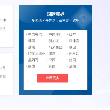
国际商标
0
/件
多国地区任你选，价格统一透明
立法
· 中国香港
· 中国澳门
· 日本
· 韩国
· 新加坡
· 菲律宾
· 越南
· 马来西亚
· 泰国
· 印度尼西亚
· 印度
· 阿根廷
· 墨西哥
· 巴西
· 德国
5
· 欧盟
· 英国
· 法国
/件
· 俄罗斯
· 意大利
· 西班牙
电商
查看更多
· 瑞典
· 土耳其
· 美国
· 加拿大
· 澳大利亚
· 新西兰