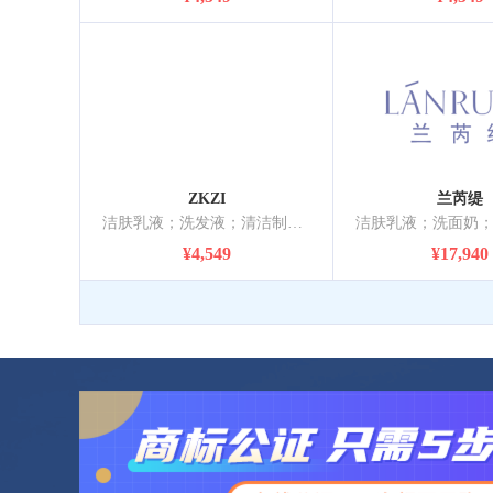
ZKZI
兰芮缇
洁肤乳液；洗发液；清洁制剂；抛光制剂；研磨剂；香精油；化妆品；牙膏；香；动物用化妆品
¥4,549
¥17,940