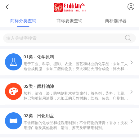
商标分类查询
商标要素查询
商标选择器
01类 - 化学原料
用于工业、科学、摄影、农业、园艺和林业的化学品；未加工人
造合成树脂，未加工塑料物质；灭火和防火用合成物；淬火和焊
接用制剂；鞣制动物皮毛用物质；工业用粘合剂；堆肥，肥料，
化肥；工业和科学用生物制剂。
02类 - 颜料油漆
颜料，清漆，漆；防锈剂和木材防腐剂；着色剂，染料；印刷、
标记和雕刻用油墨；未加工的天然树脂；绘画、装饰、印刷和艺
术用金属箔及金属粉。
03类 - 日化用品
不含药物的化妆品和梳洗用制剂；不含药物的牙膏；香水；洗衣
用漂白剂及其他物料；清洁、擦亮及研磨用制剂。