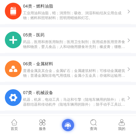
04类 - 燃料油脂
工业用油和油脂，蜡；润滑剂；吸收、润湿和粘结灰尘用合成
物；燃料和照明材料；照明用蜡烛和灯芯。
05类 - 医药
药品，医用和兽医用制剂；医用卫生制剂；医用或兽医用营养食
物和物质，婴儿食品；人和动物用膳食补充剂；橡皮膏；绷敷材
料；填塞牙孔用料，牙科用蜡；消毒剂；消灭有害动物制剂；杀
真菌剂，除莠剂。
06类 - 金属材料
普通金属及其合金，金属矿石；金属建筑材料；可移动金属建筑
物；普通金属制非电气用缆线；金属小五金具；存储和运输用金
属容器；保险箱。
07类 - 机械设备
机器，机床，电动工具；马达和引擎（陆地车辆用的除外）；机
器联结器和传动机件（陆地车辆用的除外）；除手动手工具以外
的农业器具；孵化器；自动售货机。
08类 - 手工器械
手动的手工具和器具；刀、叉和匙餐具；除火器外的随身武器；
首页
服务
查询
我的
剃刀。