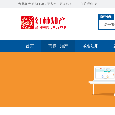
红林知产-自助下单，更方便、更省钱！
关注我们
商标查询
综合
首页
商标 · 知产
域名注册