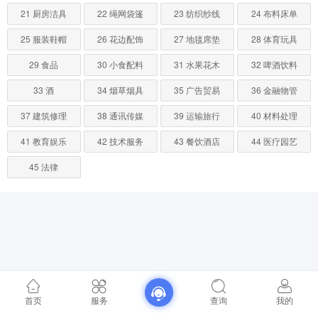
21 厨房洁具
22 绳网袋篷
23 纺织纱线
24 布料床单
25 服装鞋帽
26 花边配饰
27 地毯席垫
28 体育玩具
29 食品
30 小食配料
31 水果花木
32 啤酒饮料
33 酒
34 烟草烟具
35 广告贸易
36 金融物管
37 建筑修理
38 通讯传媒
39 运输旅行
40 材料处理
41 教育娱乐
42 技术服务
43 餐饮酒店
44 医疗园艺
45 法律
首页
服务
查询
我的